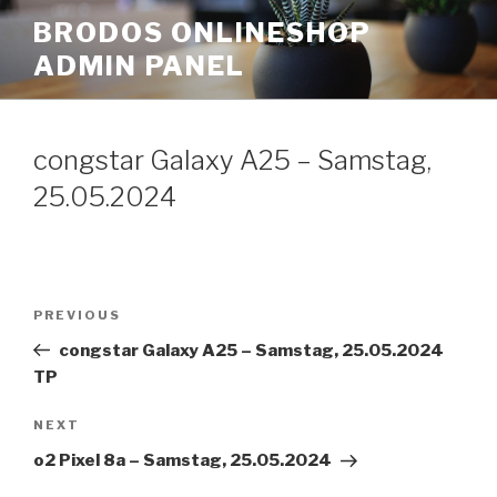
Skip
BRODOS ONLINESHOP
to
ADMIN PANEL
content
congstar Galaxy A25 – Samstag,
25.05.2024
Post
Previous
PREVIOUS
navigation
Post
congstar Galaxy A25 – Samstag, 25.05.2024
TP
Next
NEXT
Post
o2 Pixel 8a – Samstag, 25.05.2024