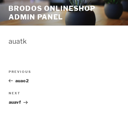
Skip
BRODOS ONLINESHOP
to
ADMIN PANEL
content
auatk
Post
Previous
PREVIOUS
navigation
Post
auao2
Next
NEXT
Post
auavf