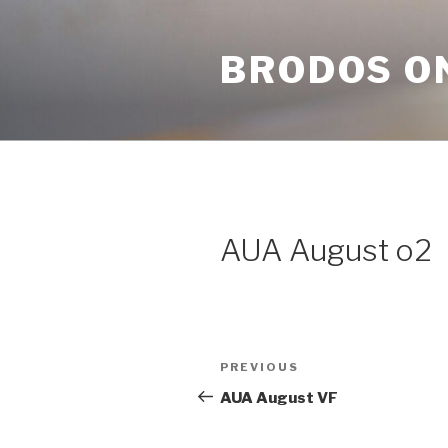
Skip
to
BRODOS O
content
AUA August o2
Post
Previous
PREVIOUS
navigation
Post
AUA August VF