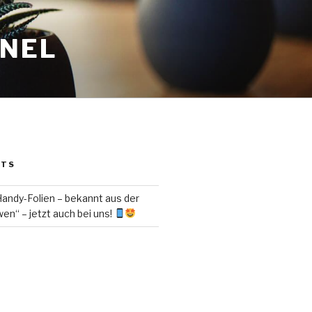
ANEL
STS
ndy-Folien – bekannt aus der
en“ – jetzt auch bei uns!