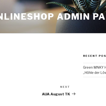
NLINESHOP ADMIN P
RECENT PO
Green MNKY Ha
„Höhle der Löw
NEXT
Next
Post
AUA August TK