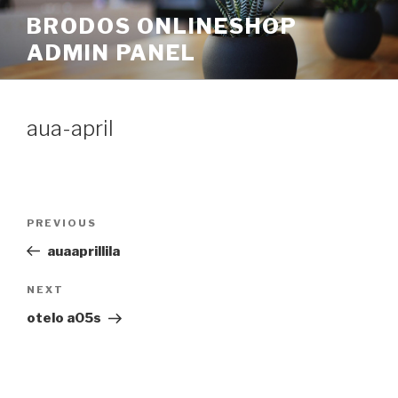
Skip
BRODOS ONLINESHOP
to
ADMIN PANEL
content
aua-april
Post
Previous
PREVIOUS
navigation
Post
auaaprillila
Next
NEXT
Post
otelo a05s