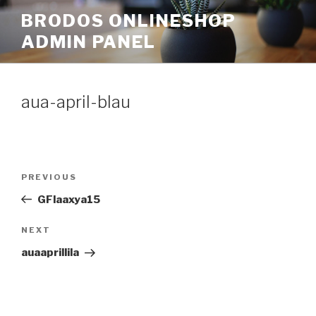
Skip
BRODOS ONLINESHOP
to
ADMIN PANEL
content
aua-april-blau
Post
Previous
PREVIOUS
navigation
Post
GFlaaxya15
Next
NEXT
Post
auaaprillila