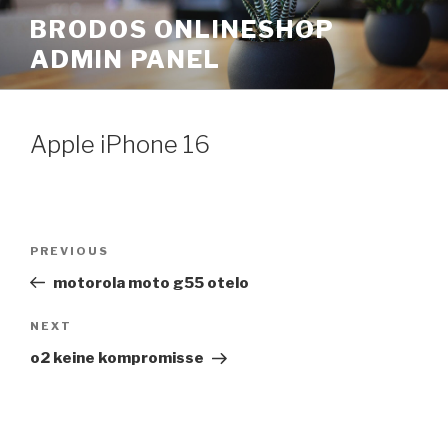
Skip
BRODOS ONLINESHOP
to
ADMIN PANEL
content
Apple iPhone 16
Post
Previous
PREVIOUS
navigation
Post
motorola moto g55 otelo
Next
NEXT
Post
o2 keine kompromisse