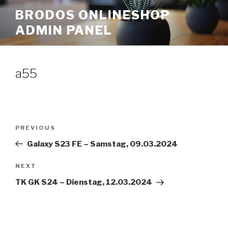
Skip
BRODOS ONLINESHOP
to
ADMIN PANEL
content
a55
Post
Previous
PREVIOUS
navigation
Post
Galaxy S23 FE – Samstag, 09.03.2024
Next
NEXT
Post
TK GK S24 – Dienstag, 12.03.2024