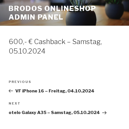
Skip
BRODOS ONLINESHOP
to
ADMIN PANEL
content
600,- € Cashback – Samstag,
05.10.2024
Post
Previous
PREVIOUS
navigation
Post
VF iPhone 16 – Freitag, 04.10.2024
Next
NEXT
Post
otelo Galaxy A35 – Samstag, 05.10.2024