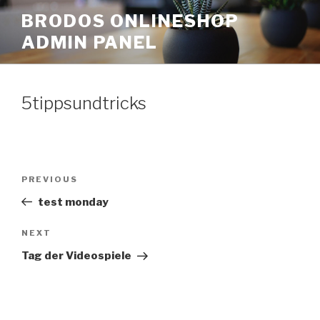
Skip
BRODOS ONLINESHOP
to
ADMIN PANEL
content
5tippsundtricks
Post
Previous
PREVIOUS
navigation
Post
test monday
Next
NEXT
Post
Tag der Videospiele