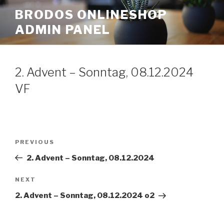
Skip
BRODOS ONLINESHOP
to
ADMIN PANEL
content
2. Advent – Sonntag, 08.12.2024
VF
Post
Previous
PREVIOUS
navigation
Post
2. Advent – Sonntag, 08.12.2024
Next
NEXT
Post
2. Advent – Sonntag, 08.12.2024 o2