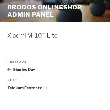
Skip
BRODOS ONLINESHOP
to
ADMIN PANEL
content
Xiaomi Mi 10T Lite
Post
Previous
PREVIOUS
navigation
Post
Singles Day
Next
NEXT
Post
Telekom Festnetz