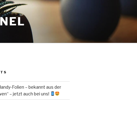
ANEL
STS
ndy-Folien – bekannt aus der
en“ – jetzt auch bei uns!