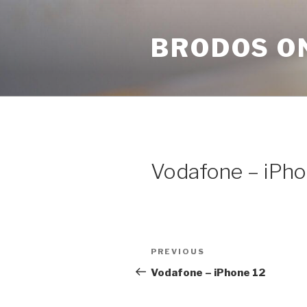
Skip
to
BRODOS O
content
Vodafone – iPho
Post
Previous
PREVIOUS
navigation
Post
Vodafone – iPhone 12