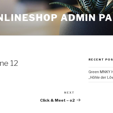
NLINESHOP ADMIN P
RECENT PO
ne 12
Green MNKY Ha
„Höhle der Löw
NEXT
Next
Post
Click & Meet – o2