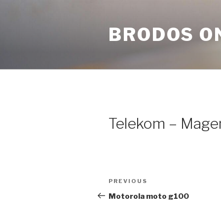
Skip
to
BRODOS O
content
Telekom – Mage
Post
Previous
PREVIOUS
navigation
Post
Motorola moto g100