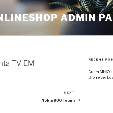
NLINESHOP ADMIN P
RECENT PO
nta TV EM
Green MNKY Ha
„Höhle der Löw
NEXT
Next
Post
Nokia 800 Tough