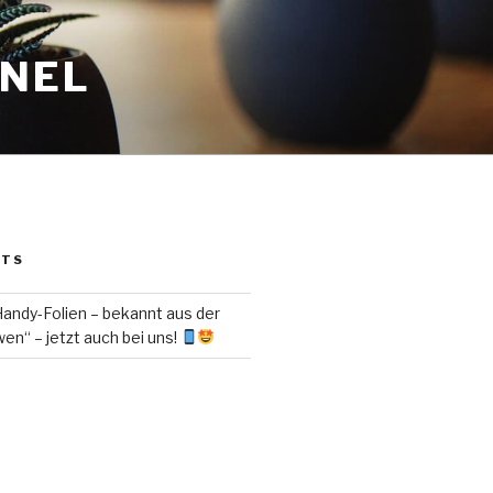
ANEL
STS
ndy-Folien – bekannt aus der
en“ – jetzt auch bei uns!