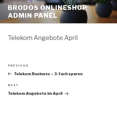
Skip
BRODOS ONLINESHOP
to
ADMIN PANEL
content
Telekom Angebote April
Post
Previous
PREVIOUS
navigation
Post
Telekom Business – 3-fach sparen
Next
NEXT
Post
Telekom Angebote im April