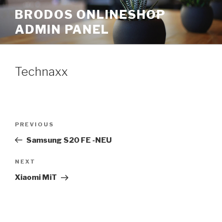
Skip
BRODOS ONLINESHOP
to
ADMIN PANEL
content
Technaxx
Post
Previous
PREVIOUS
navigation
Post
Samsung S20 FE -NEU
Next
NEXT
Post
Xiaomi MiT