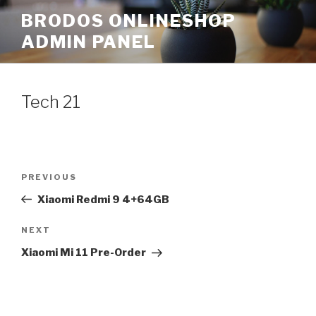
Skip
BRODOS ONLINESHOP
to
ADMIN PANEL
content
Tech 21
Post
Previous
PREVIOUS
navigation
Post
Xiaomi Redmi 9 4+64GB
Next
NEXT
Post
Xiaomi Mi 11 Pre-Order