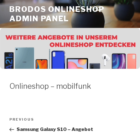
Skip
BRODOS ONLINESHOP
to
ADMIN PANEL
content
Onlineshop – mobilfunk
Post
Previous
PREVIOUS
navigation
Post
Samsung Galaxy S10 – Angebot