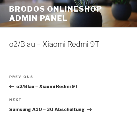
Skip
BRODOS ONLINESHOP
to
ADMIN PANEL
content
o2/Blau – Xiaomi Redmi 9T
Post
Previous
PREVIOUS
navigation
Post
o2/Blau – Xiaomi Redmi 9T
Next
NEXT
Post
Samsung A10 – 3G Abschaltung