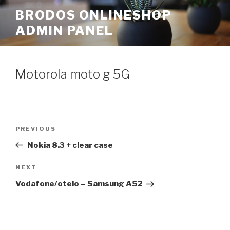
Skip
BRODOS ONLINESHOP
to
ADMIN PANEL
content
Motorola moto g 5G
Post
Previous
PREVIOUS
navigation
Post
Nokia 8.3 + clear case
Next
NEXT
Post
Vodafone/otelo – Samsung A52