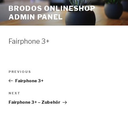
Skip
BRODOS ONLINESHOP
to
ADMIN PANEL
content
Fairphone 3+
Post
Previous
PREVIOUS
navigation
Post
Fairphone 3+
Next
NEXT
Post
Fairphone 3+ – Zubehör