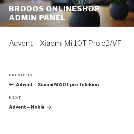
Skip
BRODOS ONLINESHOP
to
ADMIN PANEL
content
Advent – Xiaomi Mi 10T Pro o2/VF
Post
Previous
PREVIOUS
navigation
Post
Advent – Xiaomi Mi10T pro Telekom
Next
NEXT
Post
Advent – Nokia